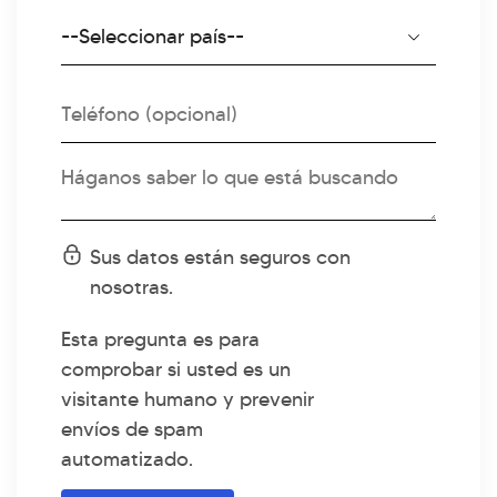
Código
Country
de
país
Teléfono
Mensaje
Status
Sus datos están seguros con
message
nosotras.
Esta pregunta es para
comprobar si usted es un
visitante humano y prevenir
envíos de spam
automatizado.