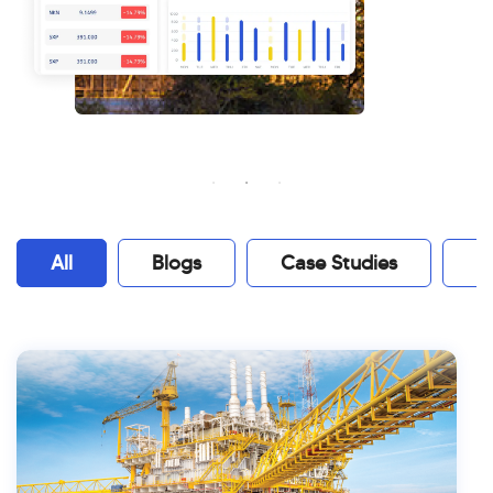
All
Blogs
Case Studies
W